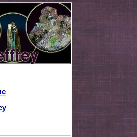
ue
ey